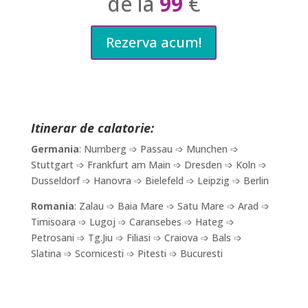
de la
99
€
Rezerva acum!
Itinerar de calatorie:
Germania
: Nurnberg ➩ Passau ➩ Munchen ➩
Stuttgart ➩ Frankfurt am Main ➩ Dresden ➩ Koln ➩
Dusseldorf ➩ Hanovra ➩ Bielefeld ➩ Leipzig ➩ Berlin
Romania
: Zalau ➩ Baia Mare ➩ Satu Mare ➩ Arad ➩
Timisoara ➩ Lugoj ➩ Caransebes ➩ Hateg ➩
Petrosani ➩ Tg.Jiu ➩ Filiasi ➩ Craiova ➩ Bals ➩
Slatina ➩ Scornicesti ➩ Pitesti ➩ Bucuresti